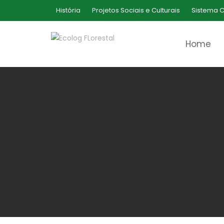
Skip
História
Projetos Sociais e Culturais
Sistema C
to
content
Home