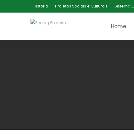
Skip
História
Projetos Sociais e Culturais
Sistema C
to
content
Home